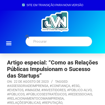
SITE EM TRANSIÇÃO PARA NOVA VERSÃO
Artigo especial: “Como as Relações
Públicas Impulsionam o Sucesso
das Startups”
ON:
22 DE AGOSTO DE 2023
TAGGED:
#ASSESSORIADEIMPRENSA
,
#CONFIANÇA
,
#ESG
,
#EVENTOS
,
#IMAGEM
,
#INVESTIDORES
,
#PÚBLICO-ALVO
,
#PÚBLICOS
,
#PÚBLICOSESTRATÉGICOS
,
#REDESSOCIAIS
,
#RELACIONAMENTOCOMAIMPRENSA
,
#RELAÇÕESPÚBLICAS
,
#REPUTAÇÃO
,