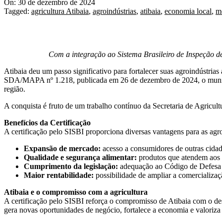
On:
30 de dezembro de 2024
Tagged:
agricultura Atibaia
,
agroindústrias
,
atibaia
,
economia local
,
m
Com a integração ao Sistema Brasileiro de Inspeção d
Atibaia deu um passo significativo para fortalecer suas agroindústria
SDA/MAPA nº 1.218, publicada em 26 de dezembro de 2024, o municíp
região.
A conquista é fruto de um trabalho contínuo da Secretaria de Agricult
Benefícios da Certificação
A certificação pelo SISBI proporciona diversas vantagens para as agroin
Expansão de mercado:
acesso a consumidores de outras cidade
Qualidade e segurança alimentar:
produtos que atendem aos p
Cumprimento da legislação:
adequação ao Código de Defesa 
Maior rentabilidade:
possibilidade de ampliar a comercializaç
Atibaia e o compromisso com a agricultura
A certificação pelo SISBI reforça o compromisso de Atibaia com o dese
gera novas oportunidades de negócio, fortalece a economia e valoriza 