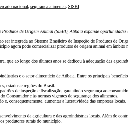
ercado nacional
,
segurança alimentar
,
SISBI
e Produtos de Origem Animal (SISBI), Atibaia expande oportunidades d
s ao ser integrada ao Sistema Brasileiro de Inspeção de Produtos de Ori
io agora pode comercializar produtos de origem animal em âmbito nac
ura, que ao longo dos últimos anos se dedicou à adequação das agroindú
dústrias e o setor alimentício de Atibaia. Entre os principais benefício
s, estados e regiões do Brasil.
adrões de inspeção e fiscalização, garantindo segurança ao consumido
do Consumidor e às normas vigentes de segurança dos alimentos.
ão e, consequentemente, aumentar a lucratividade das empresas locais.
nvolvimento da agricultura e das agroindústrias locais. Além de contrib
os produtores rurais do município.