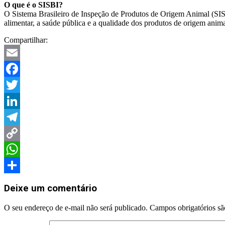
O que é o SISBI?
O Sistema Brasileiro de Inspeção de Produtos de Origem Animal (SISB
alimentar, a saúde pública e a qualidade dos produtos de origem anima
Compartilhar:
Email
Facebook
Twitter
LinkedIn
Telegram
Copy
Link
WhatsApp
Share
Deixe um comentário
O seu endereço de e-mail não será publicado.
Campos obrigatórios s