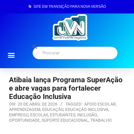
🔄 SITE EM TRANSIÇÃO PARA NOVA VERSÃO
Atibaia lança Programa SuperAção
e abre vagas para fortalecer
Educação Inclusiva
ON:
20 DE ABRIL DE 2026
TAGGED:
APOIO ESCOLAR
,
APRENDIZAGEM
,
EDUCAÇÃO
,
EDUCAÇÃO INCLUSIVA
,
EMPREGO
,
ESCOLAS
,
ESTUDANTES
,
INCLUSÃO
,
OPORTUNIDADE
,
SUPORTE EDUCACIONAL
,
TRABALHO