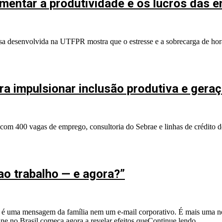
mentar a produtividade e os lucros das 
sa desenvolvida na UTFPR mostra que o estresse e a sobrecarga de hor
ara impulsionar inclusão produtiva e gera
com 400 vagas de emprego, consultoria do Sebrae e linhas de crédito d
ao trabalho — e agora?”
o é uma mensagem da família nem um e-mail corporativo. É mais uma not
ne no Brasil começa agora a revelar efeitos que
Continue lendo