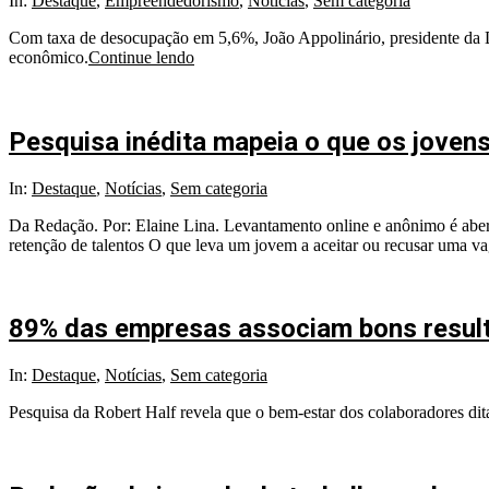
In:
Destaque
,
Empreendedorismo
,
Notícias
,
Sem categoria
Com taxa de desocupação em 5,6%, João Appolinário, presidente da D
econômico.
Continue lendo
Pesquisa inédita mapeia o que os jovens
In:
Destaque
,
Notícias
,
Sem categoria
Da Redação. Por: Elaine Lina. Levantamento online e anônimo é aberto
retenção de talentos O que leva um jovem a aceitar ou recusar uma v
89% das empresas associam bons result
In:
Destaque
,
Notícias
,
Sem categoria
Pesquisa da Robert Half revela que o bem-estar dos colaboradores dit