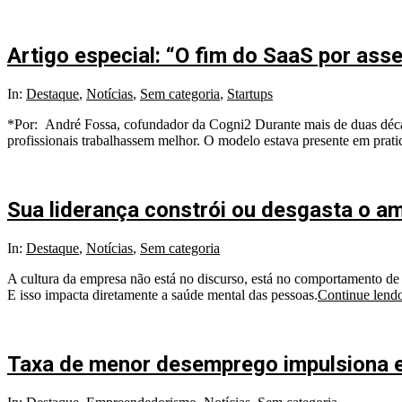
Artigo especial: “O fim do SaaS por ass
In:
Destaque
,
Notícias
,
Sem categoria
,
Startups
*Por: André Fossa, cofundador da Cogni2 Durante mais de duas décad
profissionais trabalhassem melhor. O modelo estava presente em prat
Sua liderança constrói ou desgasta o a
In:
Destaque
,
Notícias
,
Sem categoria
A cultura da empresa não está no discurso, está no comportamento de
E isso impacta diretamente a saúde mental das pessoas.
Continue lend
Taxa de menor desemprego impulsiona e