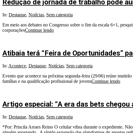
Redução de jornada de trabalho pode au
In:
Destaque
,
Notícias
,
Sem categoria
Em meio aos debates no Congresso sobre o fim da escala 6×1, pesqui
corporações
Continue lendo
Atibaia terá “Feira de Oportunidades” p
In:
Acontece
,
Destaque
,
Notícias
,
Sem categoria
Evento que acontece na próxima segunda-feira (29/06) reúne mutirão 
famílias e na qualificação profissional de jovens
Continue lendo
Artigo especial: “A era das bets chegou 
In:
Destaque
,
Notícias
,
Sem categoria
*Por: Priscila Arraes Reino O celular vibra durante o expediente. Nã
alguém apostando. A rápida expansão das plataformas de apostas onli