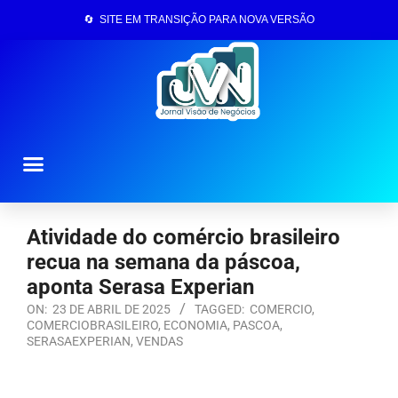
🔄 SITE EM TRANSIÇÃO PARA NOVA VERSÃO
Página Inicial
Atividade do comércio brasileiro
recua na semana da páscoa,
aponta Serasa Experian
ON:
23 DE ABRIL DE 2025
TAGGED:
COMERCIO
,
COMERCIOBRASILEIRO
,
ECONOMIA
,
PASCOA
,
SERASAEXPERIAN
,
VENDAS