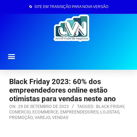
🔄 SITE EM TRANSIÇÃO PARA NOVA VERSÃO
Página Inicial
Black Friday 2023: 60% dos
empreendedores online estão
otimistas para vendas neste ano
ON:
29 DE SETEMBRO DE 2023
TAGGED:
BLACK FRIDAY
,
COMERCIO
,
ECOMMERCE
,
EMPREENDEDORES
,
LOJISTAS
,
PROMOÇÃO
,
VAREJO
,
VENDAS