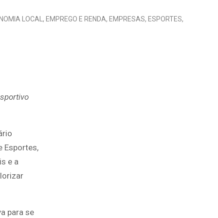
NOMIA LOCAL
,
EMPREGO E RENDA
,
EMPRESAS
,
ESPORTES
,
esportivo
ário
e Esportes,
is e a
lorizar
va para se