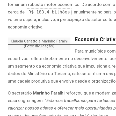
tornar um robusto motor econômico. De acordo com o rel
cerca de
R$ 183,4 bilhões
anualmente no país, o
volume supera, inclusive, a participação do setor cultu
economia criativa.
Economia Criativ
Claudia Carletto e Marinho Faralhi
(Foto: divulgação)
Para municípios com
esportivos reflete diretamente no desenvolvimento loca
um segmento da economia criativa que impulsiona a red
dados do Ministério do Turismo, este setor é uma das 
uma cadeia produtiva que envolve desde a organização 
O secretário
Marinho Faralhi
reforçou que a moderniza
essa engrenagem. “
Estamos trabalhando para fortalece
valorizar nossos atletas e oferecer mais oportunidades 
social e desenvolvimento da nossa cidade
“, destacou.