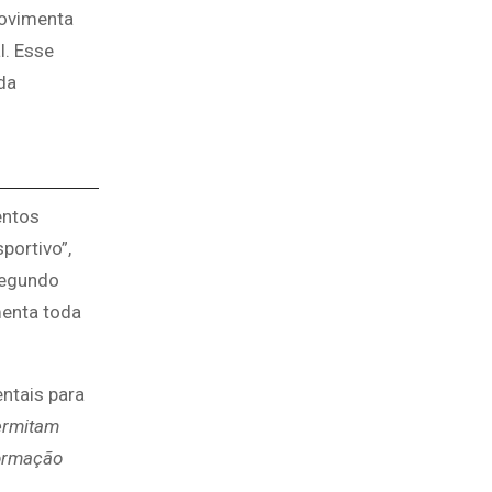
movimenta
l. Esse
da
entos
portivo”,
Segundo
menta toda
ntais para
ermitam
formação