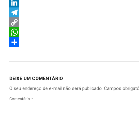
Twitter
LinkedIn
Telegram
Copy
Link
WhatsApp
Share
2026-
06-
DEIXE UM COMENTÁRIO
25
O seu endereço de e-mail não será publicado.
Campos obrigat
Comentário
*