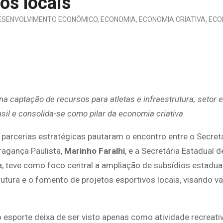
tos locais
ESENVOLVIMENTO ECONÔMICO
,
ECONOMIA
,
ECONOMIA CRIATIVA
,
ECO
na captação de recursos para atletas e infraestrutura; setor 
il e consolida-se como pilar da economia criativa
 parcerias estratégicas pautaram o encontro entre o Secret
ragança Paulista,
Marinho Faralhi
, e a Secretária Estadual d
sta, teve como foco central a ampliação de subsídios estadua
tura e o fomento de projetos esportivos locais, visando va
o esporte deixa de ser visto apenas como atividade recreati