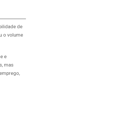
bilidade de
iu o volume
e e
es, mas
 emprego,