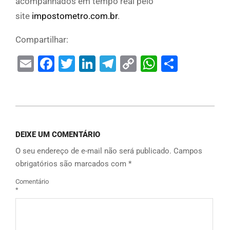
acompanhados em tempo real pelo
site
impostometro.com.br
.
Compartilhar:
Email
Facebook
Twitter
LinkedIn
Telegram
Copy
WhatsAp
Share
Link
DEIXE UM COMENTÁRIO
O seu endereço de e-mail não será publicado.
Campos
obrigatórios são marcados com
*
Comentário
*