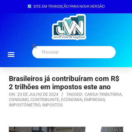
SITE EM TRANSIÇÃO PARA NOVA VERSÃO
Brasileiros já contribuíram com R$
2 trilhões em impostos este ano
ON:
23 DE JULHO DE 2024
TAGGED:
CARGA TRIBUTÁRIA
,
CONSUMO
,
CONTRIBUINTE
,
ECONOMIA
,
EMPRESAS
,
IMPOSTÔMETRO
,
IMPOSTOS