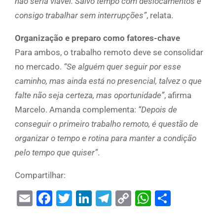
não seria viável. Salvo tempo com deslocamentos e
consigo trabalhar sem interrupções”
, relata.
Organização e preparo como fatores-chave
Para ambos, o trabalho remoto deve se consolidar
no mercado.
“Se alguém quer seguir por esse
caminho, mas ainda está no presencial, talvez o que
falte não seja certeza, mas oportunidade”
, afirma
Marcelo. Amanda complementa:
“Depois de
conseguir o primeiro trabalho remoto, é questão de
organizar o tempo e rotina para manter a condição
pelo tempo que quiser”
.
Compartilhar:
Email
Facebook
Twitter
LinkedIn
Telegram
Copy
WhatsAp
Share
Link