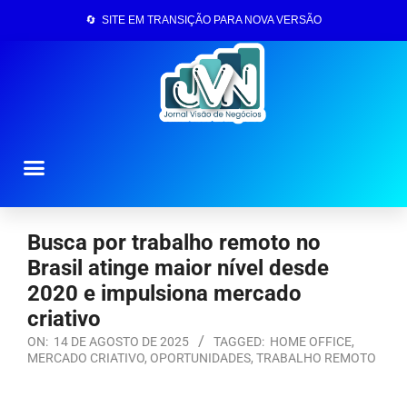
🔄 SITE EM TRANSIÇÃO PARA NOVA VERSÃO
Página Inicial
Busca por trabalho remoto no
Brasil atinge maior nível desde
2020 e impulsiona mercado
criativo
ON:
14 DE AGOSTO DE 2025
TAGGED:
HOME OFFICE
,
MERCADO CRIATIVO
,
OPORTUNIDADES
,
TRABALHO REMOTO