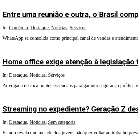
Entre uma reunião e outra, o Brasil com
2025-
In:
Comércio
,
Destaque
,
Notícias
,
Serviços
07-
WhatsApp se consolida como principal canal de vendas e atendimento
07
Home office exige atenção à legislação 
2025-
In:
Destaque
,
Notícias
,
Serviços
05-
Advogada destaca pontos essenciais para garantir segurança jurídica
07
Streaming no expediente? Geração Z desa
2025-
In:
Destaque
,
Notícias
,
Sem categoria
04-
Estudo revela que metade dos jovens não quer voltar ao trabalho pres
15