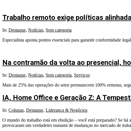
Trabalho remoto exige políticas alinhada
2025-
In:
Destaque
,
Notícias
,
Sem categoria
04-
Especialista aponta pontos essenciais para garantir conformidade lega
04
Na contramão da volta ao presencial, h
2025-
In:
Destaque
,
Notícias
,
Sem categoria
,
Serviços
03-
Mais de 25% das operações do setor permanecem 100% remotas, segun
24
IA, Home Office e Geração Z: A Tempest
2025-
In:
Colunas
,
Destaque
,
Liderança & Negócios
02-
O mundo do trabalho está em ebulição – você está preparado? Se há al
24
provocaram um verdadeiro tsunami de mudanças no mercado de trabalho: