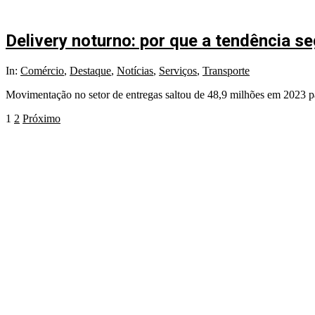
Delivery noturno: por que a tendência se
2024-
In:
Comércio
,
Destaque
,
Notícias
,
Serviços
,
Transporte
11-
Movimentação no setor de entregas saltou de 48,9 milhões em 2023 p
18
Paginação
1
2
Próximo
de
posts