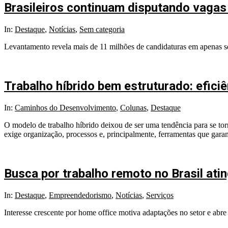
Brasileiros continuam disputando vaga
2026-
In:
Destaque
,
Notícias
,
Sem categoria
07-
Levantamento revela mais de 11 milhões de candidaturas em apenas se
17
Trabalho híbrido bem estruturado: efic
2026-
In:
Caminhos do Desenvolvimento
,
Colunas
,
Destaque
03-
O modelo de trabalho híbrido deixou de ser uma tendência para se torn
24
exige organização, processos e, principalmente, ferramentas que gar
Busca por trabalho remoto no Brasil ati
2025-
In:
Destaque
,
Empreendedorismo
,
Notícias
,
Serviços
08-
Interesse crescente por home office motiva adaptações no setor e abre
14