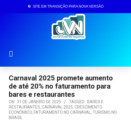
🔄 SITE EM TRANSIÇÃO PARA NOVA VERSÃO
Página Inicial
Carnaval 2025 promete aumento
de até 20% no faturamento para
bares e restaurantes
ON:
31 DE JANEIRO DE 2025
TAGGED:
BARES E
RESTAURANTES
,
CARNAVAL 2025
,
CRESCIMENTO
ECONÔMICO
,
FATURAMENTO NO CARNAVAL
,
TURISMO NO
BRASIL