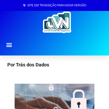
🔄 SITE EM TRANSIÇÃO PARA NOVA VERSÃO
Página Inicial
Por Trás dos Dados