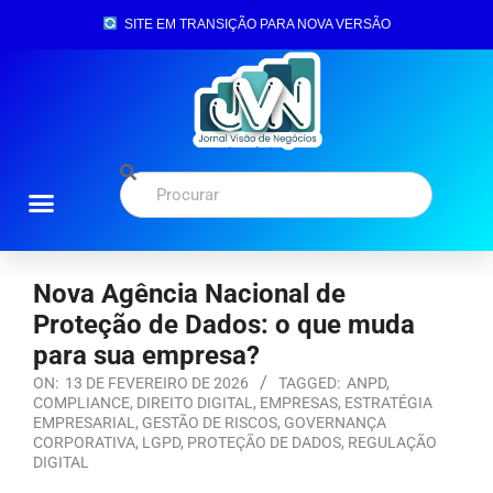
SITE EM TRANSIÇÃO PARA NOVA VERSÃO
Nova Agência Nacional de
Proteção de Dados: o que muda
para sua empresa?
ON:
13 DE FEVEREIRO DE 2026
TAGGED:
ANPD
,
COMPLIANCE
,
DIREITO DIGITAL
,
EMPRESAS
,
ESTRATÉGIA
EMPRESARIAL
,
GESTÃO DE RISCOS
,
GOVERNANÇA
CORPORATIVA
,
LGPD
,
PROTEÇÃO DE DADOS
,
REGULAÇÃO
DIGITAL