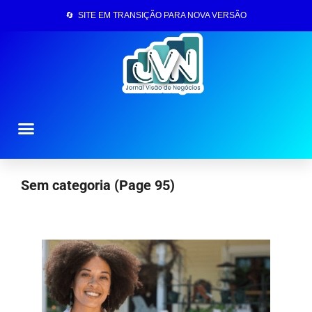
🔄 SITE EM TRANSIÇÃO PARA NOVA VERSÃO
Página Inicial
Sem categoria
(Page 95)