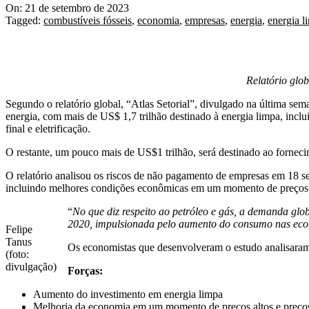
On:
21 de setembro de 2023
Tagged:
combustíveis fósseis
,
economia
,
empresas
,
energia
,
energia l
Relatório glob
Segundo o relatório global, “Atlas Setorial”, divulgado na última sem
energia, com mais de US$ 1,7 trilhão destinado à energia limpa, inclu
final e eletrificação.
O restante, um pouco mais de US$1 trilhão, será destinado ao fornecim
O relatório analisou os riscos de não pagamento de empresas em 18 s
incluindo melhores condições econômicas em um momento de preços e
“
No que diz respeito ao petróleo e gás, a demanda gl
2020, impulsionada pelo aumento do consumo nas eco
Felipe
Tanus
Os economistas que desenvolveram o estudo analisaram 
(foto:
divulgação)
Forças:
Aumento do investimento em energia limpa
Melhoria da economia em um momento de preços altos e preços 