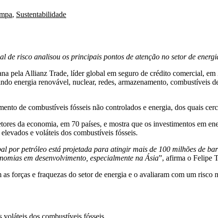
impa
,
Sustentabilidade
al de risco analisou os principais pontos de atenção no setor de energ
ana pela Allianz Trade, líder global em seguro de crédito comercial, em
indo energia renovável, nuclear, redes, armazenamento, combustíveis de
ento de combustíveis fósseis não controlados e energia, dos quais cerc
etores da economia, em 70 países, e mostra que os investimentos em en
levados e voláteis dos combustíveis fósseis.
obal por petróleo está projetada para atingir mais de 100 milhões de
nomias em desenvolvimento, especialmente na Ásia
”, afirma o Felipe 
as forças e fraquezas do setor de energia e o avaliaram com um risco 
voláteis dos combustíveis fósseis