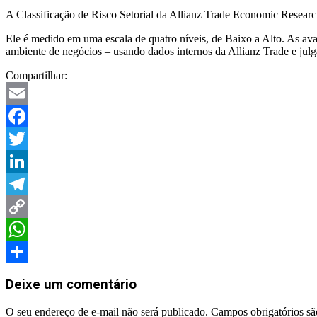
A Classificação de Risco Setorial da Allianz Trade Economic Resear
Ele é medido em uma escala de quatro níveis, de Baixo a Alto. As aval
ambiente de negócios – usando dados internos da Allianz Trade e julg
Compartilhar:
Email
Facebook
Twitter
LinkedIn
Telegram
Copy
Link
WhatsApp
2023-
Share
09-
Deixe um comentário
21
O seu endereço de e-mail não será publicado.
Campos obrigatórios s