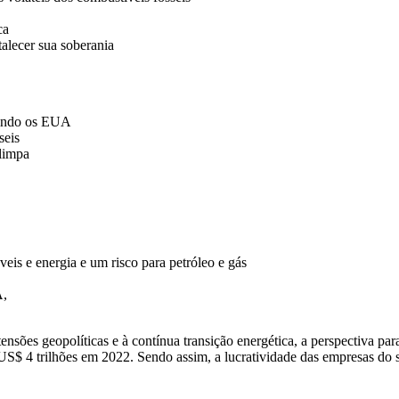
ca
talecer sua soberania
luindo os EUA
seis
 limpa
is e energia e um risco para petróleo e gás
A,
ensões geopolíticas e à contínua transição energética, a perspectiva pa
de US$ 4 trilhões em 2022. Sendo assim, a lucratividade das empresas d