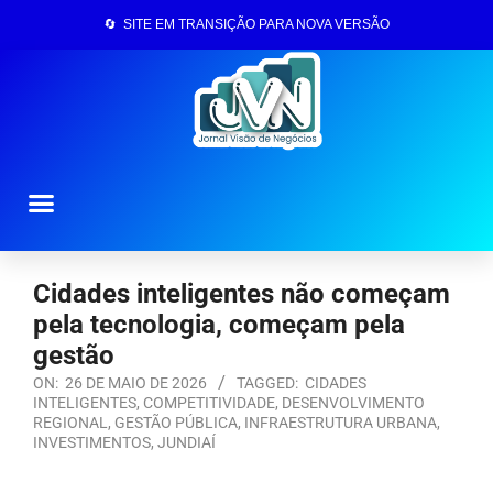
🔄 SITE EM TRANSIÇÃO PARA NOVA VERSÃO
Página Inicial
Cidades inteligentes não começam
pela tecnologia, começam pela
gestão
ON:
26 DE MAIO DE 2026
TAGGED:
CIDADES
INTELIGENTES
,
COMPETITIVIDADE
,
DESENVOLVIMENTO
REGIONAL
,
GESTÃO PÚBLICA
,
INFRAESTRUTURA URBANA
,
INVESTIMENTOS
,
JUNDIAÍ