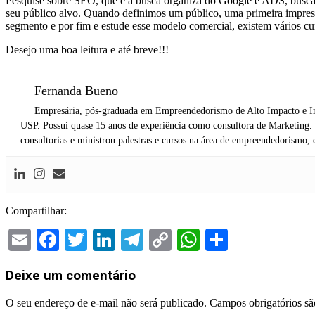
Pesquise sobre SEO, que é a busca organiza do Google e ADS, busca p
seu público alvo. Quando definimos um público, uma primeira impres
segmento e por fim e estude esse modelo comercial, existem vários cu
Desejo uma boa leitura e até breve!!!
Fernanda Bueno
Empresária, pós-graduada em Empreendedorismo de Alto Impacto e In
USP. Possui quase 15 anos de experiência como consultora de Marketing. 
consultorias e ministrou palestras e cursos na área de empreendedorismo, e
Compartilhar:
Email
Facebook
Twitter
LinkedIn
Telegram
Copy
WhatsApp
Share
Link
Deixe um comentário
O seu endereço de e-mail não será publicado.
Campos obrigatórios s