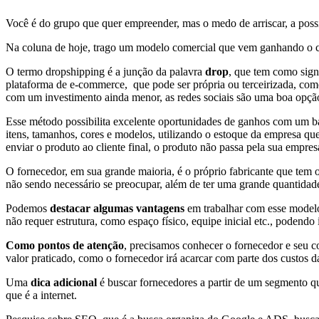
Você é do grupo que quer empreender, mas o medo de arriscar, a poss
Na coluna de hoje, trago um modelo comercial que vem ganhando o c
O termo dropshipping é a junção da palavra
drop
, que tem como sign
plataforma de e-commerce, que pode ser própria ou terceirizada, com
com um investimento ainda menor, as redes sociais são uma boa opçã
Esse método possibilita excelente oportunidades de ganhos com um ba
itens, tamanhos, cores e modelos, utilizando o estoque da empresa qu
enviar o produto ao cliente final, o produto não passa pela sua empres
O fornecedor, em sua grande maioria, é o próprio fabricante que tem o
não sendo necessário se preocupar, além de ter uma grande quantidad
Podemos
destacar algumas vantagens
em trabalhar com esse modelo
não requer estrutura, como espaço físico, equipe inicial etc., podendo 
Como pontos de atenção
, precisamos conhecer o fornecedor e seu c
valor praticado, como o fornecedor irá acarcar com parte dos custos d
Uma
dica adicional
é buscar fornecedores a partir de um segmento qu
que é a internet.