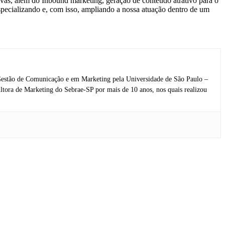
vas, além do Inbound marketing, geração de conteúdo atrativo para o
pecializando e, com isso, ampliando a nossa atuação dentro de um
estão de Comunicação e em Marketing pela Universidade de São Paulo –
ltora de Marketing do Sebrae-SP por mais de 10 anos, nos quais realizou