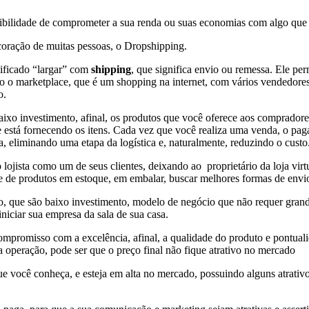
ibilidade de comprometer a sua renda ou suas economias com algo que é
oração de muitas pessoas, o Dropshipping.
ificado “largar” com
shipping
, que significa envio ou remessa. Ele p
o o marketplace, que é um shopping na internet, com vários vendedore
o.
ixo investimento, afinal, os produtos que você oferece aos compradore
e está fornecendo os itens. Cada vez que você realiza uma venda, o pag
a, eliminando uma etapa da logística e, naturalmente, reduzindo o custo
 lojista como um de seus clientes, deixando ao proprietário da loja vir
e de produtos em estoque, em embalar, buscar melhores formas de envio
, que são baixo investimento, modelo de negócio que não requer grande
iniciar sua empresa da sala de sua casa.
ompromisso com a excelência, afinal, a qualidade do produto e pontualid
a operação, pode ser que o preço final não fique atrativo no mercado
e você conheça, e esteja em alta no mercado, possuindo alguns atrativo