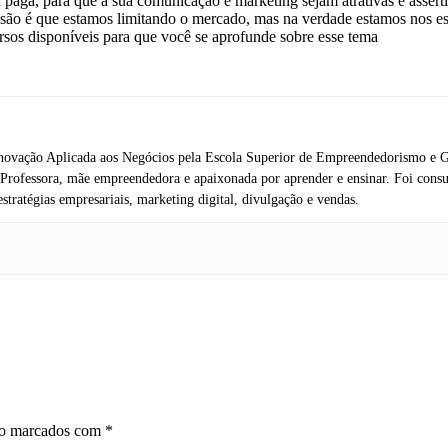
aga, para que a sua comunicação e marketing sejam atrativas e asserti
são é que estamos limitando o mercado, mas na verdade estamos nos es
rsos disponíveis para que você se aprofunde sobre esse tema
ovação Aplicada aos Negócios pela Escola Superior de Empreendedorismo e G
Professora, mãe empreendedora e apaixonada por aprender e ensinar. Foi consu
stratégias empresariais, marketing digital, divulgação e vendas.
ão marcados com
*