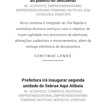
ao público no SestSenat
IN:
ACONTECE
,
EMPREENDEDORISMO
,
EMPREENDEDORISMO FEMININO
,
NOTÍCIAS
,
SEM
CATEGORIA
,
STARTUPS
Novo sistema é integrado ao Via Rápida e
centraliza diversos serviços com o objetivo de
trazer agilidade nos processos de aberturas,
alterações cadastrais e encerramentos, além da
entrega eletrônica de documentos
CONTINUE LENDO
Prefeitura irá inaugurar segunda
unidade do Sebrae Aqui Atibaia
IN:
ACONTECE
,
COMÉRCIO
,
DESTAQUE
,
EMPREENDEDORISMO
,
EMPREENDEDORISMO
FEMININO
,
NOTÍCIAS
,
SERVIÇOS
,
STARTUPS