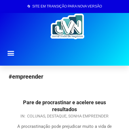
🔄 SITE EM TRANSIÇÃO PARA NOVA VERSÃO
Página Inicial
#empreender
Pare de procrastinar e acelere seus
resultados
IN:
COLUNAS
,
DESTAQUE
,
SONHA EMPREENDER
A procrastinação pode prejudicar muito a vida de