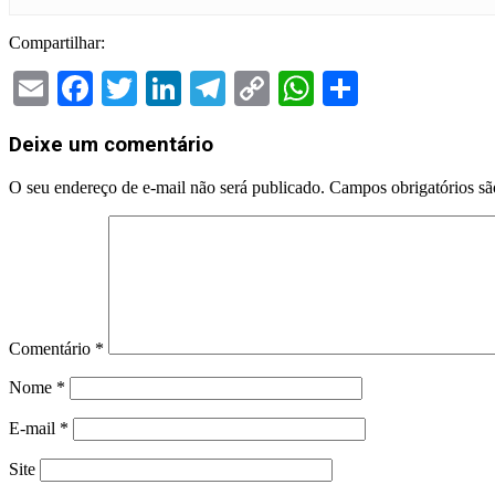
Compartilhar:
Email
Facebook
Twitter
LinkedIn
Telegram
Copy
WhatsApp
Share
Link
2025-
Deixe um comentário
06-
21
O seu endereço de e-mail não será publicado.
Campos obrigatórios s
Comentário
*
Nome
*
E-mail
*
Site