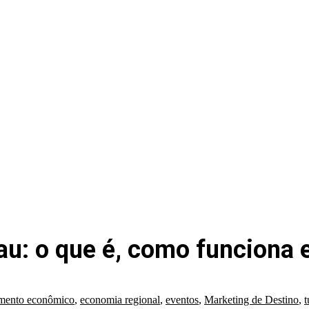
u: o que é, como funciona e
mento econômico
,
economia regional
,
eventos
,
Marketing de Destino
,
t