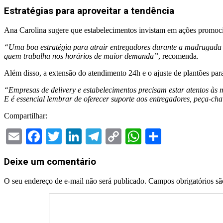
Estratégias para aproveitar a tendência
Ana Carolina sugere que estabelecimentos invistam em ações promocio
“Uma boa estratégia para atrair entregadores durante a madrugada é
quem trabalha nos horários de maior demanda”
, recomenda.
Além disso, a extensão do atendimento 24h e o ajuste de plantões par
“Empresas de delivery e estabelecimentos precisam estar atentos às m
E é essencial lembrar de oferecer suporte aos entregadores, peça-cha
Compartilhar:
Email
Facebook
Twitter
LinkedIn
Telegram
Copy
WhatsApp
Share
Link
2024-
Deixe um comentário
11-
18
O seu endereço de e-mail não será publicado.
Campos obrigatórios s