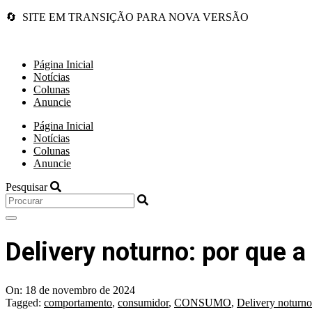
🔄 SITE EM TRANSIÇÃO PARA NOVA VERSÃO
Página Inicial
Notícias
Colunas
Anuncie
Página Inicial
Notícias
Colunas
Anuncie
Pesquisar
Delivery noturno: por que a
On:
18 de novembro de 2024
Tagged:
comportamento
,
consumidor
,
CONSUMO
,
Delivery noturno