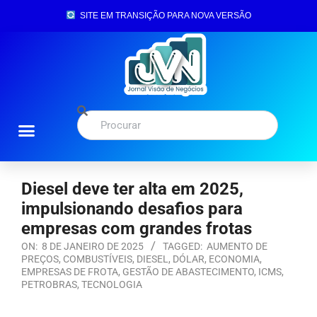
SITE EM TRANSIÇÃO PARA NOVA VERSÃO
Diesel deve ter alta em 2025,
impulsionando desafios para
empresas com grandes frotas
ON:
8 DE JANEIRO DE 2025
TAGGED:
AUMENTO DE
PREÇOS
,
COMBUSTÍVEIS
,
DIESEL
,
DÓLAR
,
ECONOMIA
,
EMPRESAS DE FROTA
,
GESTÃO DE ABASTECIMENTO
,
ICMS
,
PETROBRAS
,
TECNOLOGIA