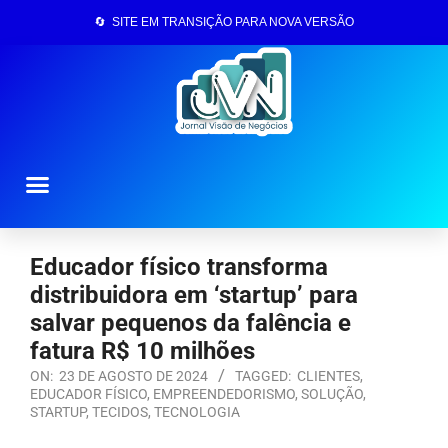
🔄 SITE EM TRANSIÇÃO PARA NOVA VERSÃO
Página Inicial
Educador físico transforma
distribuidora em ‘startup’ para
salvar pequenos da falência e
fatura R$ 10 milhões
ON:
23 DE AGOSTO DE 2024
TAGGED:
CLIENTES
,
EDUCADOR FÍSICO
,
EMPREENDEDORISMO
,
SOLUÇÃO
,
STARTUP
,
TECIDOS
,
TECNOLOGIA