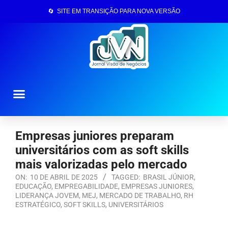
🔄 SITE EM TRANSIÇÃO PARA NOVA VERSÃO
Página Inicial
Empresas juniores preparam
universitários com as soft skills
mais valorizadas pelo mercado
ON:
10 DE ABRIL DE 2025
TAGGED:
BRASIL JÚNIOR
,
EDUCAÇÃO
,
EMPREGABILIDADE
,
EMPRESAS JUNIORES
,
LIDERANÇA JOVEM
,
MEJ
,
MERCADO DE TRABALHO
,
RH
ESTRATÉGICO
,
SOFT SKILLS
,
UNIVERSITÁRIOS