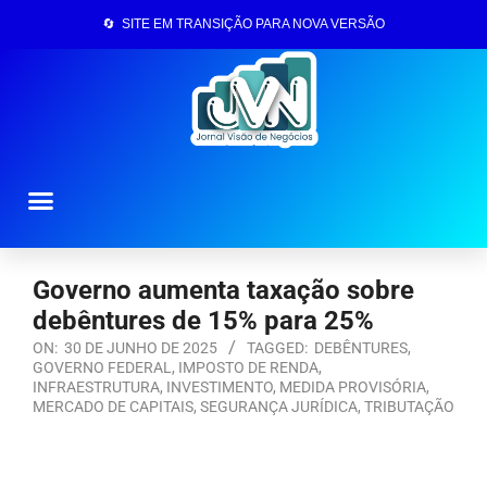
🔄 SITE EM TRANSIÇÃO PARA NOVA VERSÃO
Página Inicial
Governo aumenta taxação sobre
debêntures de 15% para 25%
ON:
30 DE JUNHO DE 2025
TAGGED:
DEBÊNTURES
,
GOVERNO FEDERAL
,
IMPOSTO DE RENDA
,
INFRAESTRUTURA
,
INVESTIMENTO
,
MEDIDA PROVISÓRIA
,
MERCADO DE CAPITAIS
,
SEGURANÇA JURÍDICA
,
TRIBUTAÇÃO