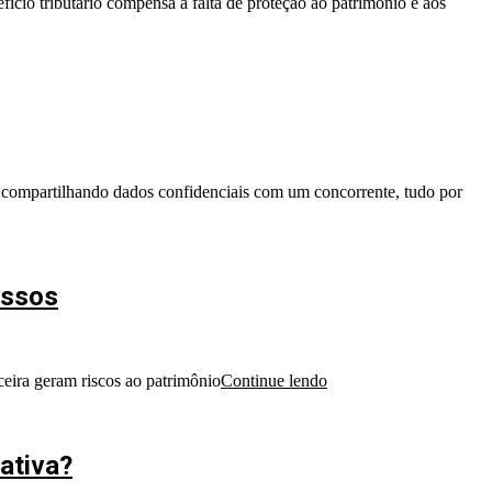
ício tributário compensa a falta de proteção ao patrimônio e aos
 compartilhando dados confidenciais com um concorrente, tudo por
essos
ceira geram riscos ao patrimônio
Continue lendo
ativa?