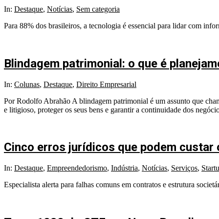
In:
Destaque
,
Notícias
,
Sem categoria
Para 88% dos brasileiros, a tecnologia é essencial para lidar com info
Blindagem patrimonial: o que é planejam
In:
Colunas
,
Destaque
,
Direito Empresarial
Por Rodolfo Abrahão A blindagem patrimonial é um assunto que cham
e litigioso, proteger os seus bens e garantir a continuidade dos negóc
Cinco erros jurídicos que podem custar 
In:
Destaque
,
Empreendedorismo
,
Indústria
,
Notícias
,
Serviços
,
Start
Especialista alerta para falhas comuns em contratos e estrutura soci