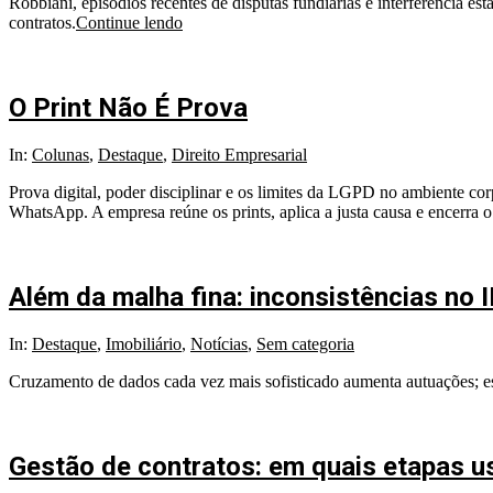
Robbiani, episódios recentes de disputas fundiárias e interferência e
contratos.
Continue lendo
O Print Não É Prova
In:
Colunas
,
Destaque
,
Direito Empresarial
Prova digital, poder disciplinar e os limites da LGPD no ambiente 
WhatsApp. A empresa reúne os prints, aplica a justa causa e encerra o
Além da malha fina: inconsistências no 
In:
Destaque
,
Imobiliário
,
Notícias
,
Sem categoria
Cruzamento de dados cada vez mais sofisticado aumenta autuações; es
Gestão de contratos: em quais etapas us