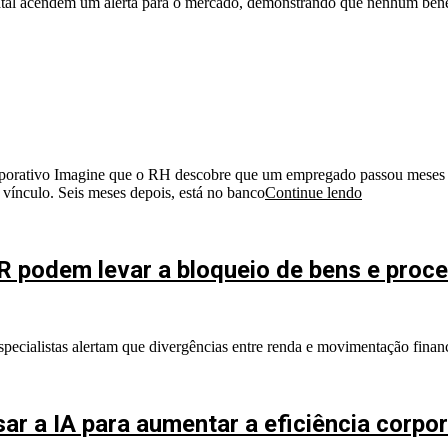
statal acendem um alerta para o mercado, demonstrando que nenhum benef
corporativo Imagine que o RH descobre que um empregado passou meses
 vínculo. Seis meses depois, está no banco
Continue lendo
IR podem levar a bloqueio de bens e proc
pecialistas alertam que divergências entre renda e movimentação finan
ar a IA para aumentar a eficiência corpor