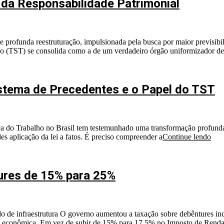
da Responsabilidade Patrimonial
 profunda reestruturação, impulsionada pela busca por maior previsibi
alho (TST) se consolida como a de um verdadeiro órgão uniformizador de
istema de Precedentes e o Papel do TST
iça do Trabalho no Brasil tem testemunhado uma transformação profunda
es aplicação da lei a fatos. É preciso compreender a
Continue lendo
ures de 15% para 25%
o de infraestrutura O governo aumentou a taxação sobre debêntures ince
uipe econômica. Em vez de subir de 15% para 17,5% no Imposto de Renda