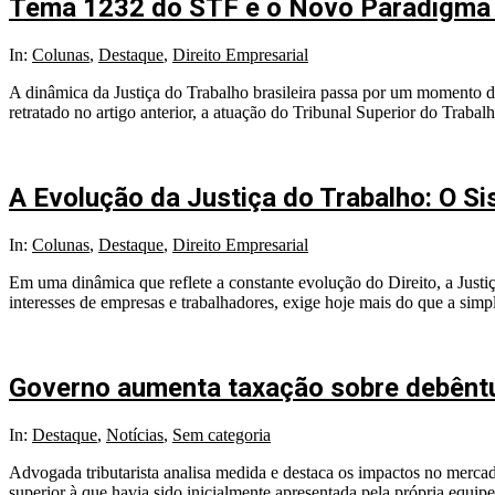
Tema 1232 do STF e o Novo Paradigma 
In:
Colunas
,
Destaque
,
Direito Empresarial
A dinâmica da Justiça do Trabalho brasileira passa por um momento de
retratado no artigo anterior, a atuação do Tribunal Superior do Trab
A Evolução da Justiça do Trabalho: O S
In:
Colunas
,
Destaque
,
Direito Empresarial
Em uma dinâmica que reflete a constante evolução do Direito, a Just
interesses de empresas e trabalhadores, exige hoje mais do que a simpl
Governo aumenta taxação sobre debênt
In:
Destaque
,
Notícias
,
Sem categoria
Advogada tributarista analisa medida e destaca os impactos no mercad
superior à que havia sido inicialmente apresentada pela própria eq