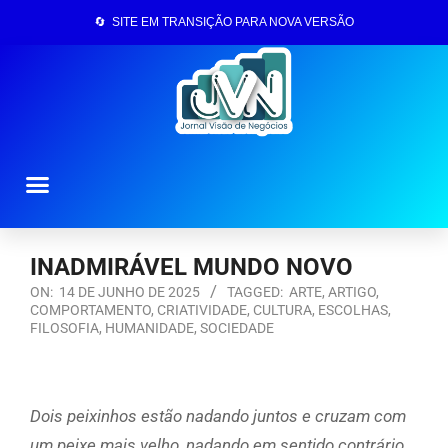
🔄 SITE EM TRANSIÇÃO PARA NOVA VERSÃO
Página Inicial
INADMIRÁVEL MUNDO NOVO
ON:
14 DE JUNHO DE 2025
TAGGED:
ARTE
,
ARTIGO
,
COMPORTAMENTO
,
CRIATIVIDADE
,
CULTURA
,
ESCOLHAS
,
FILOSOFIA
,
HUMANIDADE
,
SOCIEDADE
D
ois peixinhos estão nadando juntos e cruzam com
um peixe mais velho, nadando em sentido contrário.