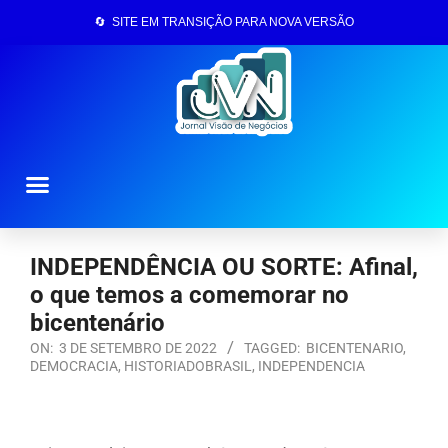
🔄 SITE EM TRANSIÇÃO PARA NOVA VERSÃO
Página Inicial
INDEPENDÊNCIA OU SORTE: Afinal,
o que temos a comemorar no
bicentenário
ON:
3 DE SETEMBRO DE 2022
TAGGED:
BICENTENARIO
,
DEMOCRACIA
,
HISTORIADOBRASIL
,
INDEPENDENCIA