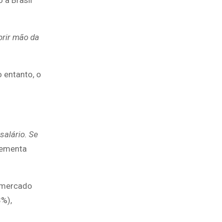
 a Brasil
brir mão da
 entanto, o
salário. Se
lementa
 mercado
3%),