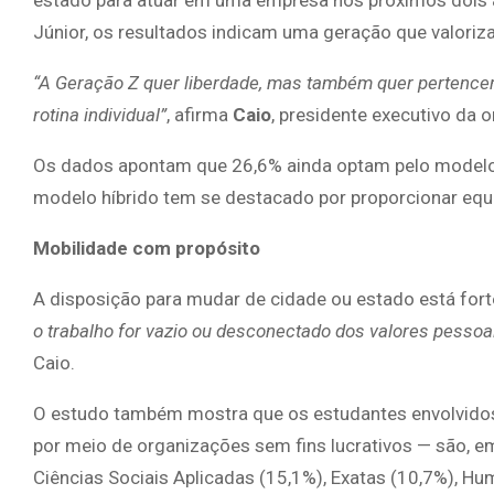
estado para atuar em uma empresa nos próximos dois a
Júnior, os resultados indicam uma geração que valori
“A Geração Z quer liberdade, mas também quer pertencer
rotina individual”
, afirma
Caio
, presidente executivo da 
Os dados apontam que 26,6% ainda optam pelo modelo p
modelo híbrido tem se destacado por proporcionar equil
Mobilidade com propósito
A disposição para mudar de cidade ou estado está for
o trabalho for vazio ou desconectado dos valores pessoa
Caio.
O estudo também mostra que os estudantes envolvido
por meio de organizações sem fins lucrativos — são, em
Ciências Sociais Aplicadas (15,1%), Exatas (10,7%), Hu