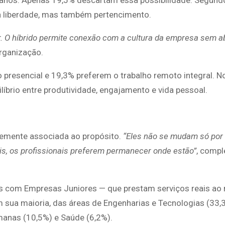
nos. Apenas 19,5% descartam essa possibilidade. Segundo
za liberdade, mas também pertencimento.
. O híbrido permite conexão com a cultura da empresa sem a
organização.
resencial e 19,3% preferem o trabalho remoto integral. No
íbrio entre produtividade, engajamento e vida pessoal.
temente associada ao propósito.
“Eles não se mudam só por 
is, os profissionais preferem permanecer onde estão”
, comp
s com Empresas Juniores — que prestam serviços reais ao
 sua maioria, das áreas de Engenharias e Tecnologias (33,
manas (10,5%) e Saúde (6,2%).