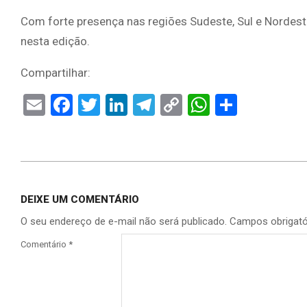
Com forte presença nas regiões Sudeste, Sul e Nordes
nesta edição.
Compartilhar:
Email
Facebook
Twitter
LinkedIn
Telegram
Copy
WhatsAp
Share
Link
2025-
07-
DEIXE UM COMENTÁRIO
17
O seu endereço de e-mail não será publicado.
Campos obrigat
Comentário
*