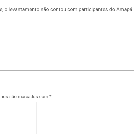
te, o levantamento não contou com participantes do Amapá
p
órios são marcados com
*