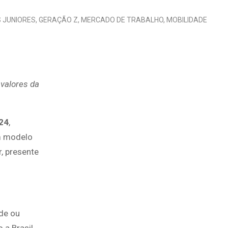
 JUNIORES
,
GERAÇÃO Z
,
MERCADO DE TRABALHO
,
MOBILIDADE
 valores da
024
,
em modelo
, presente
de ou