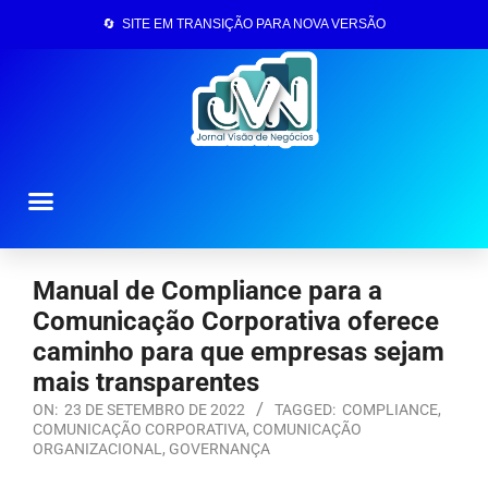
🔄 SITE EM TRANSIÇÃO PARA NOVA VERSÃO
Página Inicial
Manual de Compliance para a
Comunicação Corporativa oferece
caminho para que empresas sejam
mais transparentes
ON:
23 DE SETEMBRO DE 2022
TAGGED:
COMPLIANCE
,
COMUNICAÇÃO CORPORATIVA
,
COMUNICAÇÃO
ORGANIZACIONAL
,
GOVERNANÇA