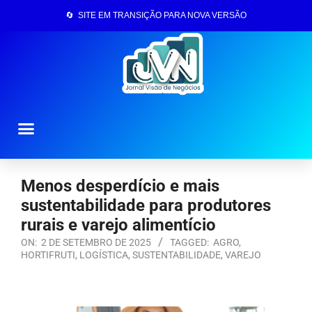
🔄 SITE EM TRANSIÇÃO PARA NOVA VERSÃO
Página Inicial
Menos desperdício e mais
sustentabilidade para produtores
rurais e varejo alimentício
ON:
2 DE SETEMBRO DE 2025
TAGGED:
AGRO
,
HORTIFRUTI
,
LOGÍSTICA
,
SUSTENTABILIDADE
,
VAREJO