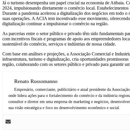
Já o turismo desempenha um papel crucial na economia de Atibaia. Com 
2024, impulsionando diretamente o comércio local. Estabelecimentos vol
Durante a pandemia acelerou a digitalização dos negócios em todo o m
suas operações. A ACIA tem incentivado esse movimento, oferecendo s
digitalização continue a impulsionar o comércio na região.
As parcerias entre o setor público e privado têm sido fundamentais pa
com incentivos fiscais e programas de apoio aos empreendedores lo
sustentável do comércio, serviços e indústrias de nossa cidade.
Com base em análises e projeções, a Associação Comercial e Industri
infraestrutura, turismo e digitalização, cria oportunidades promiss
região, colaborando com os setores público e privado para garantir um
Renato Russomanno
Empresário, comerciante, publicitário e atual presidente da Associaç
onde lidera ações para o fortalecimento do comércio e da indústria regio
consultor e diretor em uma empresa de marketing e negócios, desenvolven
sua visão estratégica e foco no desenvolvimento econômico e social.