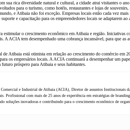
sua rica diversidade natural e cultural, a cidade atrai visitantes o ano
tados para o turismo, como hotéis, restaurantes e lojas de souvenirs, e
undo, e Atibaia não foi exceção. Empresas locais estão cada vez mais a
uporte e capacitação para os empreendedores locais se adaptarem ao a
ra estimular o crescimento econômico em Atibaia e região. Iniciativas 
cais. A ACIA tem desempenhado uma cobrança incansável, para que as 
al de Atibaia está otimista em relação ao crescimento do comércio em 
oras para os empresários locais. A ACIA continuará a desempenhar um 
 futuro próspero para Atibaia e seus habitantes.
ão Comercial e Industrial de Atibaia (ACIA), Diretor de assuntos Instituciona
nais. Profissional com mais de 25 anos de experiência em estratégias de brandi
do soluções inovadoras e contribuindo para o crescimento econômico de organi