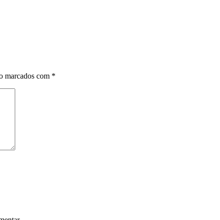
ão marcados com
*
mentar.