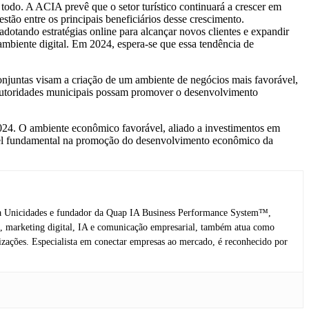
 todo. A ACIA prevê que o setor turístico continuará a crescer em
stão entre os principais beneficiários desse crescimento.
dotando estratégias online para alcançar novos clientes e expandir
mbiente digital. Em 2024, espera-se que essa tendência de
conjuntas visam a criação de um ambiente de negócios mais favorável,
autoridades municipais possam promover o desenvolvimento
2024. O ambiente econômico favorável, aliado a investimentos em
papel fundamental na promoção do desenvolvimento econômico da
is da Unicidades e fundador da Quap IA Business Performance System™,
ng, marketing digital, IA e comunicação empresarial, também atua como
zações. Especialista em conectar empresas ao mercado, é reconhecido por