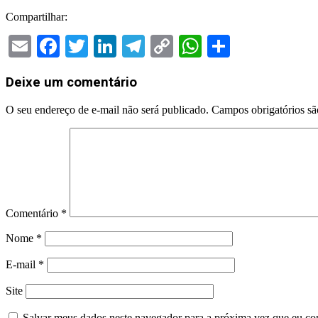
Compartilhar:
Email
Facebook
Twitter
LinkedIn
Telegram
Copy
WhatsApp
Share
Link
2024-
Deixe um comentário
05-
04
O seu endereço de e-mail não será publicado.
Campos obrigatórios s
Comentário
*
Nome
*
E-mail
*
Site
Salvar meus dados neste navegador para a próxima vez que eu co