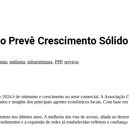
ão Prevê Crescimento Sólid
omia
,
indústria
,
infraestrtutura
,
PPP
,
serviços
de 2024 é de otimismo e crescimento no setor comercial. A Associação
ados e insights dos principais agentes econômicos locais. Com base em
trutura nos últimos anos. A melhoria das vias de acesso, aliada ao dese
dimentos e a expansão de redes já estabelecidas refletem a confiança 