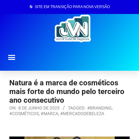
🔄 SITE EM TRANSIÇÃO PARA NOVA VERSÃO
Página Inicial
Natura é a marca de cosméticos
mais forte do mundo pelo terceiro
ano consecutivo
ON:
8 DE JUNHO DE 2023
TAGGED:
#BRANDING
,
#COSMÉTICOS
,
#MARCA
,
#MERCADODEBELEZA