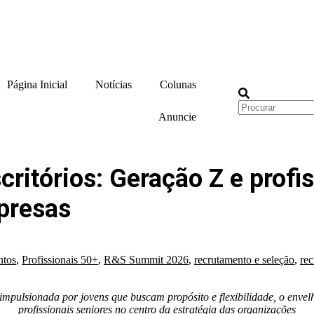
Página Inicial
Notícias
Colunas
Anuncie
critórios: Geração Z e prof
presas
ntos
,
Profissionais 50+
,
R&S Summit 2026
,
recrutamento e seleção
,
re
impulsionada por jovens que buscam propósito e flexibilidade, o env
profissionais seniores no centro da estratégia das organizações