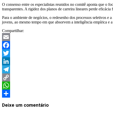
O consenso entre os especialistas reunidos no comitê aponta que o foc
transparentes. A rigidez dos planos de carreira lineares perde eficáci
Para o ambiente de negócios, o redesenho dos processos seletivos e 
jovens, ao mesmo tempo em que absorvem a inteligência empírica e a e
Compartilhar:
Email
Facebook
Twitter
LinkedIn
Telegram
Copy
Link
WhatsApp
Share
Deixe um comentário