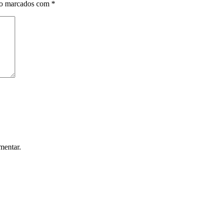
ão marcados com
*
mentar.