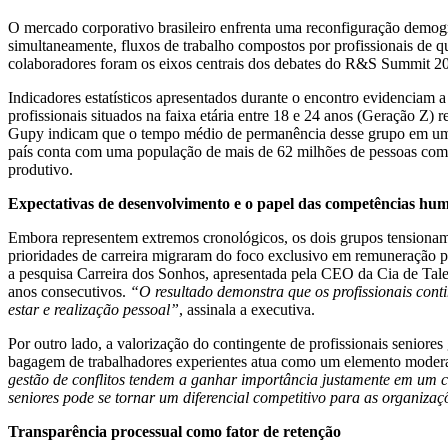
O mercado corporativo brasileiro enfrenta uma reconfiguração demogr
simultaneamente, fluxos de trabalho compostos por profissionais de qua
colaboradores foram os eixos centrais dos debates do R&S Summit 2026
Indicadores estatísticos apresentados durante o encontro evidenciam
profissionais situados na faixa etária entre 18 e 24 anos (Geração 
Gupy indicam que o tempo médio de permanência desse grupo em uma
país conta com uma população de mais de 62 milhões de pessoas com 
produtivo.
Expectativas de desenvolvimento e o papel das competências hu
Embora representem extremos cronológicos, os dois grupos tensionam
prioridades de carreira migraram do foco exclusivo em remuneração pa
a pesquisa Carreira dos Sonhos, apresentada pela CEO da Cia de Tale
anos consecutivos.
“O resultado demonstra que os profissionais con
estar e realização pessoal”
, assinala a executiva.
Por outro lado, a valorização do contingente de profissionais seniore
bagagem de trabalhadores experientes atua como um elemento moderad
gestão de conflitos tendem a ganhar importância justamente em um c
seniores pode se tornar um diferencial competitivo para as organiza
Transparência processual como fator de retenção