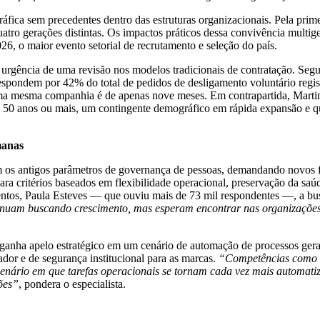
áfica sem precedentes dentro das estruturas organizacionais. Pela pri
tro gerações distintas. Os impactos práticos dessa convivência multiger
, o maior evento setorial de recrutamento e seleção do país.
 a urgência de uma revisão nos modelos tradicionais de contratação. Se
Z) respondem por 42% do total de pedidos de desligamento voluntário r
 mesma companhia é de apenas nove meses. Em contrapartida, Martin
50 anos ou mais, um contingente demográfico em rápida expansão e qu
manas
 os antigos parâmetros de governança de pessoas, demandando novos f
ra critérios baseados em flexibilidade operacional, preservação da sa
ntos, Paula Esteves — que ouviu mais de 73 mil respondentes —, a busc
tinuam buscando crescimento, mas esperam encontrar nas organizações
s ganha apelo estratégico em um cenário de automação de processos gerad
or e de segurança institucional para as marcas.
“Competências como r
enário em que tarefas operacionais se tornam cada vez mais automatiz
ções”
, pondera o especialista.