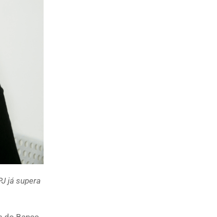
PJ já supera
os do Banco