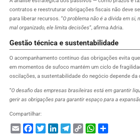
A análise estratégica dos passivos — como prazos e tax
contratos e reestruturar obrigações fiscais não deve 
para liberar recursos. “
O problema não é a dívida em si, 
mal organizado, ele limita decisões
“, afirma Adria.
Gestão técnica e sustentabilidade
O acompanhamento contínuo das obrigações evita que 
em momentos de sufoco mantém um ciclo de fragilida
oscilações, a sustentabilidade do negócio depende da 
“
O desafio das empresas brasileiras está em garantir liqu
gerir as obrigações para garantir espaço para a expansã
Compartilhar:
Email
Facebook
Twitter
LinkedIn
Telegram
Copy
WhatsAp
Share
Link