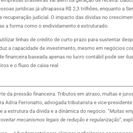
soas jurídicas já ultrapassa R$ 2,3 trilhões, enquanto a Se
de recuperação judicial. O impacto das dívidas no crescimen
as a forma como o endividamento é estruturado.
tilizar linhas de crédito de curto prazo para sustentar des
 reduz a capacidade de investimento, mesmo em negócios c
e financeira baseada apenas no lucro contábil pode ser ilu
os e o fluxo de caixa real.
te da pressão financeira. Tributos em atraso, multas e jur
dria Ferronatto, advogada tributarista e vice-presidente
e a estrutura da dívida e a dinâmica do negócio. “
Muitas em
veitar mecanismos legais de redução e regularização
”, expl