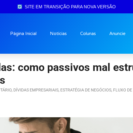
SITE EM TRANSIÇÃO PARA NOVA VERSÃO
Página Inicial
Notícias
Colunas
Anuncie
idas: como passivos mal est
s
UTÁRIO
,
DÍVIDAS EMPRESARIAIS
,
ESTRATÉGIA DE NEGÓCIOS
,
FLUXO DE