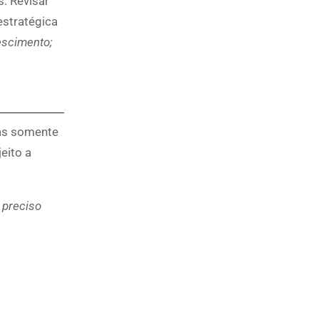
s. Revisar
estratégica
escimento;
das somente
eito a
 preciso