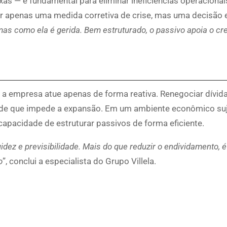
as — é fundamental para eliminar ineficiências operacionai
ser apenas uma medida corretiva de crise, mas uma decisão 
mas como ela é gerida. Bem estruturado, o passivo apoia o cr
a empresa atue apenas de forma reativa. Renegociar dívi
de que impede a expansão. Em um ambiente econômico suj
capacidade de estruturar passivos de forma eficiente.
idez e previsibilidade. Mais do que reduzir o endividamento, é
o
”, conclui a especialista do Grupo Villela.
p