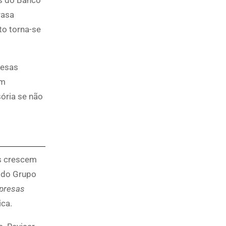
rasa
to torna-se
pesas
om
sória se não
os crescem
 do Grupo
presas
ica.