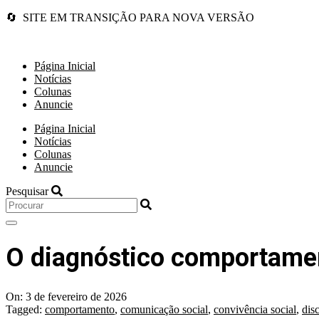
🔄 SITE EM TRANSIÇÃO PARA NOVA VERSÃO
Página Inicial
Notícias
Colunas
Anuncie
Página Inicial
Notícias
Colunas
Anuncie
Pesquisar
O diagnóstico comportamen
On:
3 de fevereiro de 2026
Tagged:
comportamento
,
comunicação social
,
convivência social
,
dis