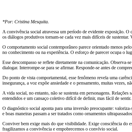
*Por: Cristina Mesquita.
A convivência social atravessa um período de evidente exposição. O di
os diálogos produtivos tornam-se cada vez mais difíceis de sustentar
O comportamento social contemporâneo parece orientado menos pelo 
no conhecimento ou na experiência. O esforço de parecer ocupa o luga
Esse descompasso se reflete diretamente na comunicação. Observa-se 
dialogar. Interrompe-se para se afirmar. Responde-se antes de compreen
Do ponto de vista comportamental, esse fenômeno revela uma carência 
insegurança, a voz expõe ansiedade e o pensamento, muitas vezes, n
A vida social, no entanto, não se sustenta em personagens. Relações 
entendidos e um cansaço coletivo difícil de definir, mas fácil de sentir.
O diagnóstico social aponta para uma inversão preocupante: valoriza-
e boas maneiras passam a ser tratados como ornamentos ultrapassados,
Conviver bem exige mais do que visibilidade. Exige consciência do esp
fragilizamos a convivência e empobrecemos o convívio social.