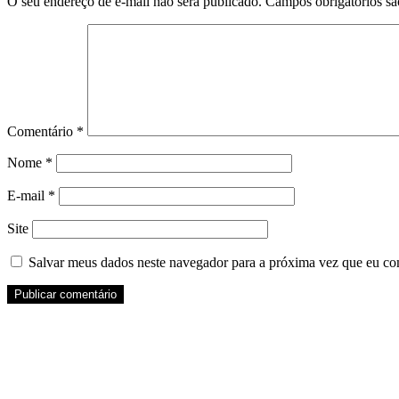
O seu endereço de e-mail não será publicado.
Campos obrigatórios s
Comentário
*
Nome
*
E-mail
*
Site
Salvar meus dados neste navegador para a próxima vez que eu co