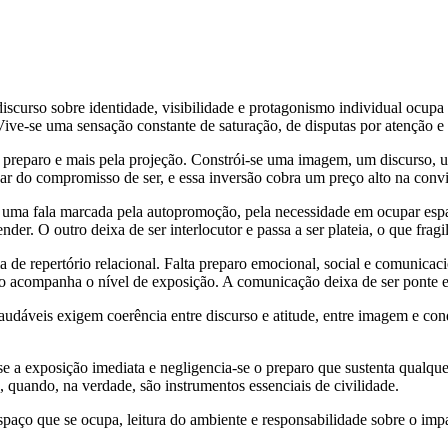
scurso sobre identidade, visibilidade e protagonismo individual ocupa 
. Vive-se uma sensação constante de saturação, de disputas por atenção 
preparo e mais pela projeção. Constrói-se uma imagem, um discurso,
r do compromisso de ser, e essa inversão cobra um preço alto na convi
uma fala marcada pela autopromoção, pela necessidade em ocupar espaço
der. O outro deixa de ser interlocutor e passa a ser plateia, o que fragi
de repertório relacional. Falta preparo emocional, social e comunicaci
ão acompanha o nível de exposição. A comunicação deixa de ser ponte 
saudáveis exigem coerência entre discurso e atitude, entre imagem e co
se a exposição imediata e negligencia-se o preparo que sustenta qualq
 quando, na verdade, são instrumentos essenciais de civilidade.
aço que se ocupa, leitura do ambiente e responsabilidade sobre o impac