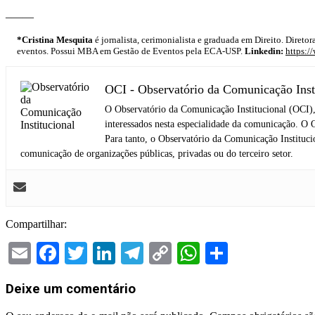
–——
*Cristina Mesquita
é jornalista, cerimonialista e graduada em Direito. Diret
eventos. Possui MBA em Gestão de Eventos pela ECA-USP.
Linkedin:
https:/
OCI - Observatório da Comunicação Inst
O Observatório da Comunicação Institucional (OCI),
interessados nesta especialidade da comunicação. O O
Para tanto, o Observatório da Comunicação Institucion
comunicação de organizações públicas, privadas ou do terceiro setor.
Compartilhar:
Email
Facebook
Twitter
LinkedIn
Telegram
Copy
WhatsApp
Share
Link
2026-
Deixe um comentário
02-
03