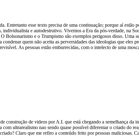
a. Entretanto esse texto precisa de uma continuação; porque aí estão 
o, individualista e autodestrutivo. Vivemos a Era da pós-verdade, na
. O Bolsonarismo e o Trumpismo são exemplos perigosos disso. Uma seit
ondenar quem não aceita as perversidades das ideologias que eles preg
revisível. As pessoas estão emburrecidas, com o intelecto de uma mosc
de construção de videos por A.I. que está chegando a semelhança da 
a com ultrarealismo nao sendo quase possível difereniar o criado do re
 criado? Claro que me refiro a conteúdo feito por pessoas maliciosas. C