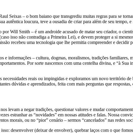
Raul Seixas – o bom baiano que transgrediu muitas regras para se tornar
sua autêntica loucura, teve a ousadia de criar para além de seu tempo, 
 por Will Smith – é um androide acusado de matar seu criador, o cientis
 isso não contradiga a Primeira Lei), e devem proteger a si mesmos (
a missão recebeu uma tecnologia que lhe permitia compreender e decidir 
 informações – cultura, dogmas, moralismos, tradições familiares, me
omportamentos. Por sorte nascemos com uma centelha divina, e “à Sua 
!
necessidades reais ou impingidas e exploramos um novo território de 
antes dúvidas e aprendizados, feita com mais perguntas que respostas,
s nos levam a negar tradições, questionar valores e mudar comportamen
vezes estranhar as “novidades” em nossas atitudes e falas. Nossa convi
tos morais, ou no “pior” cenário – sermos “cancelados” nas redes sociai
sso: desenvolver (deixar de envolver), quebrar laços com o que fomos