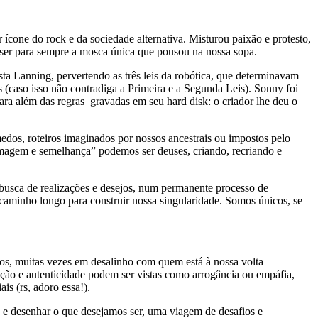
 ícone do rock e da sociedade alternativa. Misturou paixão e protesto,
e ser para sempre a mosca única que pousou na nossa sopa.
ta Lanning, pervertendo as três leis da robótica, que determinavam
caso isso não contradiga a Primeira e a Segunda Leis). Sonny foi
para além das regras gravadas em seu hard disk: o criador lhe deu o
dos, roteiros imaginados por nossos ancestrais ou impostos pelo
imagem e semelhança” podemos ser deuses, criando, recriando e
busca de realizações e desejos, num permanente processo de
 caminho longo para construir nossa singularidade. Somos únicos, se
tos, muitas vezes em desalinho com quem está à nossa volta –
cção e autenticidade podem ser vistas como arrogância ou empáfia,
s (rs, adoro essa!).
 e desenhar o que desejamos ser, uma viagem de desafios e