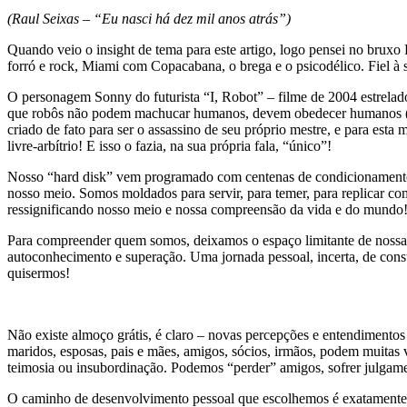
(Raul Seixas – “Eu nasci há dez mil anos atrás”)
Quando veio o insight de tema para este artigo, logo pensei no bruxo 
forró e rock, Miami com Copacabana, o brega e o psicodélico. Fiel à 
O personagem Sonny do futurista “I, Robot” – filme de 2004 estrelado
que robôs não podem machucar humanos, devem obedecer humanos (caso
criado de fato para ser o assassino de seu próprio mestre, e para est
livre-arbítrio! E isso o fazia, na sua própria fala, “único”!
Nosso “hard disk” vem programado com centenas de condicionamentos e
nosso meio. Somos moldados para servir, para temer, para replicar c
ressignificando nosso meio e nossa compreensão da vida e do mundo
Para compreender quem somos, deixamos o espaço limitante de nossas 
autoconhecimento e superação. Uma jornada pessoal, incerta, de const
quisermos!
Não existe almoço grátis, é claro – novas percepções e entendimento
maridos, esposas, pais e mães, amigos, sócios, irmãos, podem muitas 
teimosia ou insubordinação. Podemos “perder” amigos, sofrer julgamen
O caminho de desenvolvimento pessoal que escolhemos é exatamente i