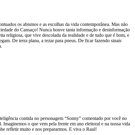
pontuados os abismos e as escolhas da vida contemporânea. Mas não
 Sociedade do Cansaço! Nunca houve tanta informação e desinformação
a religiosa, que vive descolada da realidade e de tudo que é bom, e
am. De terra plana, a rezar para pneus. De ficar fazendo sinais
a.
inteligência contida no personagem “Sonny” comentado por você no
al. Imaginemos o que vem pela frente em ano eleitoral e na nossa vida
abe refletir muito e nos prepararmos. E viva o Raul!