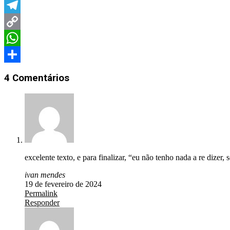
LinkedIn
Telegram
Copy
Link
WhatsApp
Share
4 Comentários
excelente texto, e para finalizar, “eu não tenho nada a re dize
ivan mendes
19 de fevereiro de 2024
Permalink
Responder