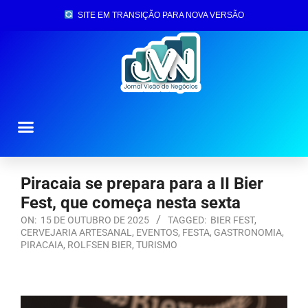
SITE EM TRANSIÇÃO PARA NOVA VERSÃO
Página Inicial
Piracaia se prepara para a II Bier
Fest, que começa nesta sexta
ON:
15 DE OUTUBRO DE 2025
TAGGED:
BIER FEST
,
CERVEJARIA ARTESANAL
,
EVENTOS
,
FESTA
,
GASTRONOMIA
,
PIRACAIA
,
ROLFSEN BIER
,
TURISMO