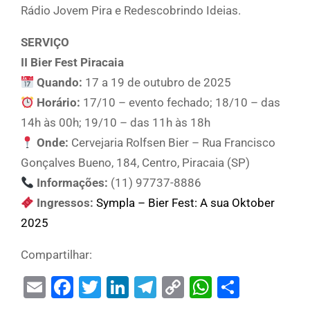
Rádio Jovem Pira e Redescobrindo Ideias.
SERVIÇO
II Bier Fest Piracaia
Quando:
17 a 19 de outubro de 2025
Horário:
17/10 – evento fechado; 18/10 – das
14h às 00h; 19/10 – das 11h às 18h
Onde:
Cervejaria Rolfsen Bier – Rua Francisco
Gonçalves Bueno, 184, Centro, Piracaia (SP)
Informações:
(11) 97737-8886
Ingressos:
Sympla – Bier Fest: A sua Oktober
2025
Compartilhar:
Email
Facebook
Twitter
LinkedIn
Telegram
Copy
WhatsAp
Share
Link