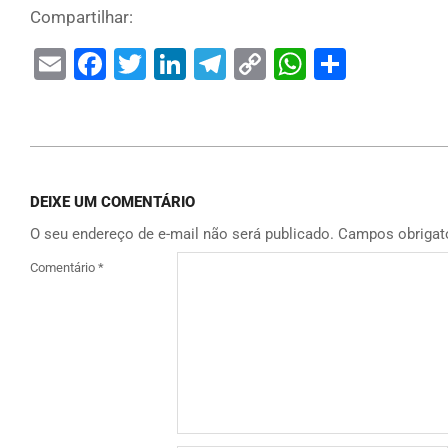
Compartilhar:
Email
Facebook
Twitter
LinkedIn
Telegram
Copy
WhatsAp
Share
Link
DEIXE UM COMENTÁRIO
O seu endereço de e-mail não será publicado.
Campos obrigat
Comentário
*