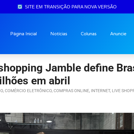
SITE EM TRANSIÇÃO PARA NOVA VERSÃO
Página Inicial
Notícias
Colunas
Anuncie
e shopping Jamble define Br
milhões em abril
IO
,
COMÉRCIO ELETRÔNICO
,
COMPRAS ONLINE
,
INTERNET
,
LIVE SHOP