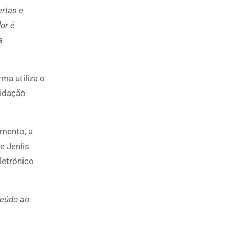
rtas e
or é
a
ma utiliza o
uidação
imento, a
e Jenlis
letrônico
teúdo ao