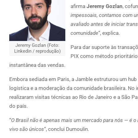
afirma
Jeremy Gozlan
, cofu
impessoais, contamos com um
avaliado antes de iniciar tra
comunidade
“, explica.
Jeremy Gozlan (Foto:
Para dar suporte às transaçõe
Linkedin / reprodução)
PIX como método prioritário 
instantânea das vendas.
Embora sediada em Paris, a Jamble estruturou um hub o
logística e a moderação da comunidade brasileira. No 
realizaram visitas técnicas ao Rio de Janeiro e a São 
do país.
“
O Brasil não é apenas mais um mercado para nós — é o 
vivo são únicos
“, conclui Dumoulin.