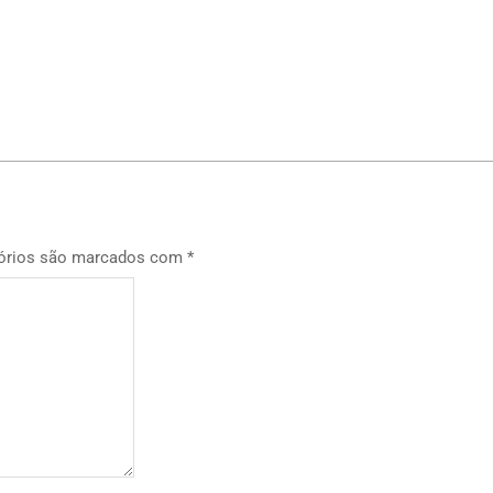
p
órios são marcados com
*