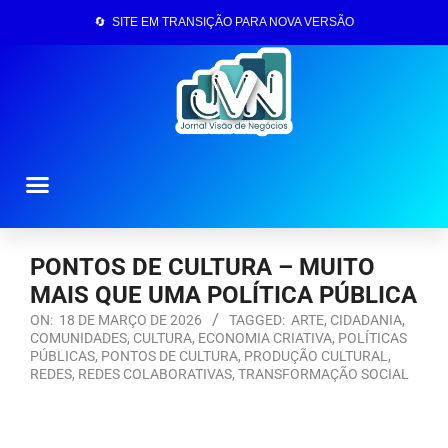
🔄 SITE EM TRANSIÇÃO PARA NOVA VERSÃO
Página Inicial
PONTOS DE CULTURA – MUITO
MAIS QUE UMA POLÍTICA PÚBLICA
ON:
18 DE MARÇO DE 2026
TAGGED:
ARTE
,
CIDADANIA
,
COMUNIDADES
,
CULTURA
,
ECONOMIA CRIATIVA
,
POLÍTICAS
PÚBLICAS
,
PONTOS DE CULTURA
,
PRODUÇÃO CULTURAL
,
REDES
,
REDES COLABORATIVAS
,
TRANSFORMAÇÃO SOCIAL