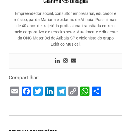
Gianmarco Bisaglia
Empreendedor social, consultor empresarial, educador e
músico, pai da Mariana e cidadão de Atibaia. Possui mais
de 40 anos de trajetória profissional transitada entre o
meio corporativo e o terceiro setor. Atualmente é dirigente
da ONG Mater Dei de Atibaia-SP e violonista do grupo
Eclético Musical.
Compartilhar:
Email
Facebook
Twitter
LinkedIn
Telegram
Copy
WhatsAp
Share
Link