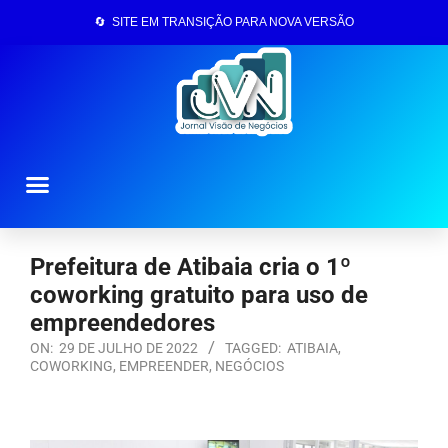
🔄 SITE EM TRANSIÇÃO PARA NOVA VERSÃO
Página Inicial
Prefeitura de Atibaia cria o 1º
coworking gratuito para uso de
empreendedores
ON:
29 DE JULHO DE 2022
TAGGED:
ATIBAIA
,
COWORKING
,
EMPREENDER
,
NEGÓCIOS