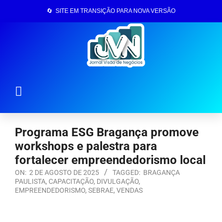
🔄 SITE EM TRANSIÇÃO PARA NOVA VERSÃO
Página Inicial
Programa ESG Bragança promove
workshops e palestra para
fortalecer empreendedorismo local
ON:
2 DE AGOSTO DE 2025
TAGGED:
BRAGANÇA
PAULISTA
,
CAPACITAÇÃO
,
DIVULGAÇÃO
,
EMPREENDEDORISMO
,
SEBRAE
,
VENDAS