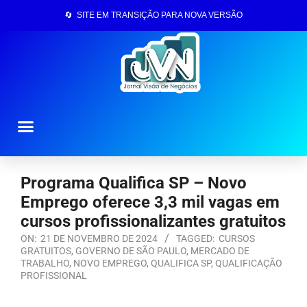
🔄 SITE EM TRANSIÇÃO PARA NOVA VERSÃO
Página Inicial
Programa Qualifica SP – Novo
Emprego oferece 3,3 mil vagas em
cursos profissionalizantes gratuitos
ON:
21 DE NOVEMBRO DE 2024
TAGGED:
CURSOS
GRATUITOS
,
GOVERNO DE SÃO PAULO
,
MERCADO DE
TRABALHO
,
NOVO EMPREGO
,
QUALIFICA SP
,
QUALIFICAÇÃO
PROFISSIONAL