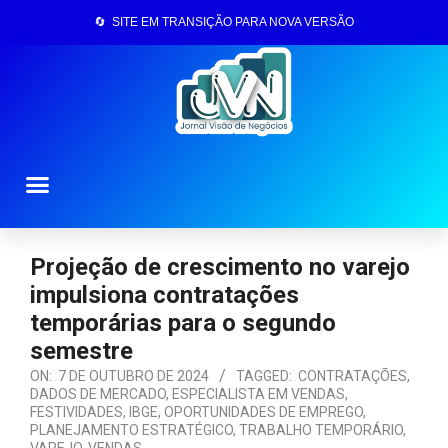
🔄 SITE EM TRANSIÇÃO PARA NOVA VERSÃO
Página Inicial
Projeção de crescimento no varejo
impulsiona contratações
temporárias para o segundo
semestre
ON:
7 DE OUTUBRO DE 2024
TAGGED:
CONTRATAÇÕES
,
DADOS DE MERCADO
,
ESPECIALISTA EM VENDAS
,
FESTIVIDADES
,
IBGE
,
OPORTUNIDADES DE EMPREGO
,
PLANEJAMENTO ESTRATÉGICO
,
TRABALHO TEMPORÁRIO
,
VAREJO
,
VENDAS