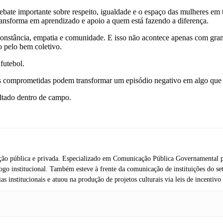
bate importante sobre respeito, igualdade e o espaço das mulheres em 
ransforma em aprendizado e apoio a quem está fazendo a diferença.
e constância, empatia e comunidade. E isso não acontece apenas com gr
o pelo bem coletivo.
futebol.
comprometidas podem transformar um episódio negativo em algo que f
ltado dentro de campo.
ação pública e privada. Especializado em Comunicação Pública Governamental p
ogo institucional. Também esteve à frente da comunicação de instituições do s
ias institucionais e atuou na produção de projetos culturais via leis de incenti