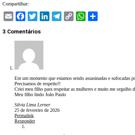
Compartilhar:
Email
Facebook
Twitter
LinkedIn
Telegram
Copy
WhatsApp
Share
Link
2026-
3 Comentários
02-
24
Em um momento que estamos sendo assasinadas e sufocadas por 
Precisamos de respeito!!
Criei meu filho para respeitar as mulheres e muito me orgulho 
Meu filho lindo João Paulo
Silvia Lima Lerner
25 de fevereiro de 2026
Permalink
Responder