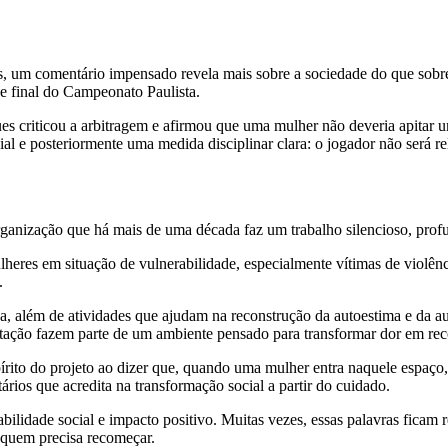
s, um comentário impensado revela mais sobre a sociedade do que sobr
e final do Campeonato Paulista.
s criticou a arbitragem e afirmou que uma mulher não deveria apitar um
al e posteriormente uma medida disciplinar clara: o jogador não será r
rganização que há mais de uma década faz um trabalho silencioso, prof
res em situação de vulnerabilidade, especialmente vítimas de violênc
.
ica, além de atividades que ajudam na reconstrução da autoestima e da 
acitação fazem parte de um ambiente pensado para transformar dor em re
írito do projeto ao dizer que, quando uma mulher entra naquele espaço,
ários que acredita na transformação social a partir do cuidado.
idade social e impacto positivo. Muitas vezes, essas palavras ficam re
 quem precisa recomeçar.