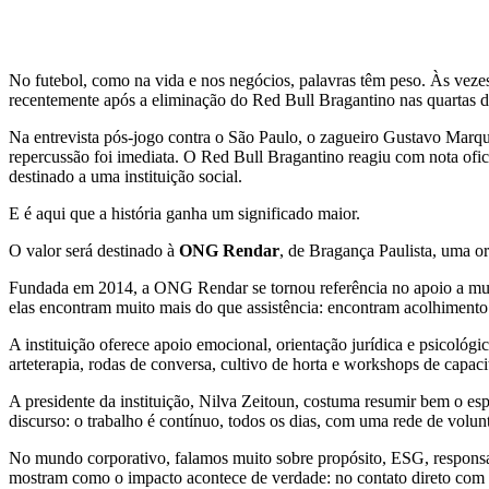
No futebol, como na vida e nos negócios, palavras têm peso. Às veze
recentemente após a eliminação do Red Bull Bragantino nas quartas d
Na entrevista pós-jogo contra o São Paulo, o zagueiro Gustavo Marque
repercussão foi imediata. O Red Bull Bragantino reagiu com nota ofici
destinado a uma instituição social.
E é aqui que a história ganha um significado maior.
O valor será destinado à
ONG Rendar
, de Bragança Paulista, uma o
Fundada em 2014, a ONG Rendar se tornou referência no apoio a mulhe
elas encontram muito mais do que assistência: encontram acolhimento
A instituição oferece apoio emocional, orientação jurídica e psicológ
arteterapia, rodas de conversa, cultivo de horta e workshops de cap
A presidente da instituição, Nilva Zeitoun, costuma resumir bem o esp
discurso: o trabalho é contínuo, todos os dias, com uma rede de volunt
No mundo corporativo, falamos muito sobre propósito, ESG, responsabil
mostram como o impacto acontece de verdade: no contato direto com