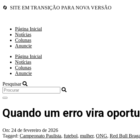
🔄 SITE EM TRANSIÇÃO PARA NOVA VERSÃO
Página Inicial
Notícias
Colunas
Anuncie
Página Inicial
Notícias
Colunas
Anuncie
Pesquisar
Quando um erro vira oport
On:
24 de fevereiro de 2026
Tagged:
Campeonato Paulista
,
futebol
,
mulher
,
ONG
,
Red Bull Braga