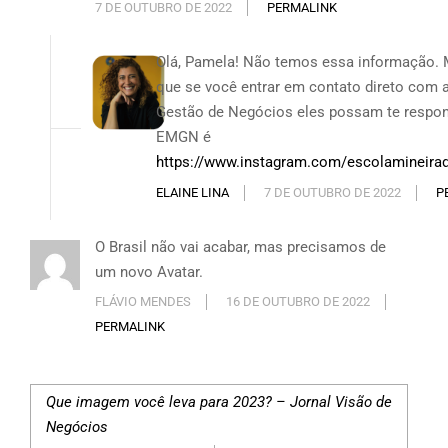
7 DE OUTUBRO DE 2022
PERMALINK
Olá, Pamela! Não temos essa informação.
que se você entrar em contato direto com 
Gestão de Negócios eles possam te respon
EMGN é
https://www.instagram.com/escolamineira
ELAINE LINA
7 DE OUTUBRO DE 2022
P
O Brasil não vai acabar, mas precisamos de
um novo Avatar.
FLÁVIO MENDES
16 DE OUTUBRO DE 2022
PERMALINK
Que imagem você leva para 2023? – Jornal Visão de
Negócios