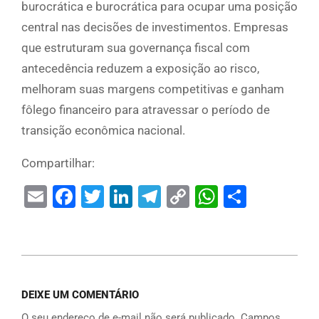
burocrática e burocrática para ocupar uma posição
central nas decisões de investimentos. Empresas
que estruturam sua governança fiscal com
antecedência reduzem a exposição ao risco,
melhoram suas margens competitivas e ganham
fôlego financeiro para atravessar o período de
transição econômica nacional.
Compartilhar:
Email
Facebook
Twitter
LinkedIn
Telegram
Copy
WhatsAp
Share
Link
DEIXE UM COMENTÁRIO
O seu endereço de e-mail não será publicado.
Campos