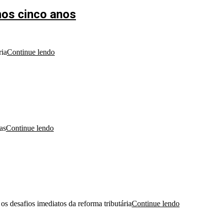
mos cinco anos
ria
Continue lendo
as
Continue lendo
 desafios imediatos da reforma tributária
Continue lendo