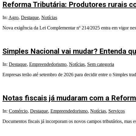
Reforma Tributária: Produtores rurais 
2026-
In:
Agro
,
Destaque
,
Notícias
07-
Nova exigência da Lei Complementar nº 214/2025 entra em vigor neste
10
Simples Nacional vai mudar? Entenda qua
2026-
In:
Destaque
,
Empreendedorismo
,
Notícias
,
Sem categoria
07-
Empresas terão até setembro de 2026 para decidir entre o Simples trad
06
Notas fiscais já mudaram com a Reforma
2026-
In:
Comércio
,
Destaque
,
Empreendedorismo
,
Notícias
,
Serviços
06-
Documentos fiscais já incorporam os novos campos tributários, mas es
29