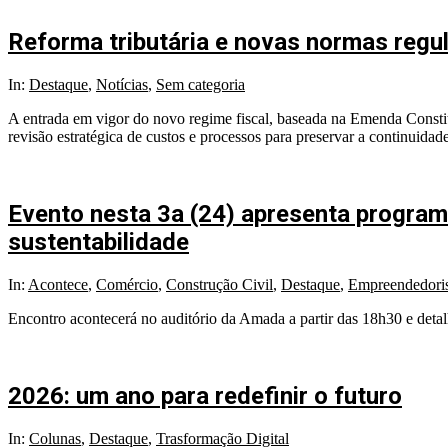
Reforma tributária e novas normas reg
2026-
In:
Destaque
,
Notícias
,
Sem categoria
03-
A entrada em vigor do novo regime fiscal, baseada na Emenda Constit
02
revisão estratégica de custos e processos para preservar a continuidad
Evento nesta 3a (24) apresenta program
sustentabilidade
2026-
In:
Acontece
,
Comércio
,
Construção Civil
,
Destaque
,
Empreendedori
02-
Encontro acontecerá no auditório da Amada a partir das 18h30 e detalh
23
2026: um ano para redefinir o futuro
2026-
In:
Colunas
,
Destaque
,
Trasformação Digital