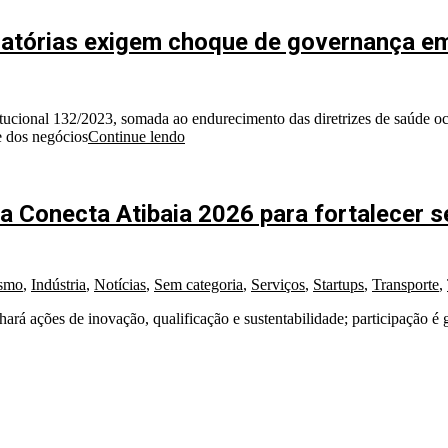
ulatórias exigem choque de governança e
ucional 132/2023, somada ao endurecimento das diretrizes de saúde oc
e dos negócios
Continue lendo
a Conecta Atibaia 2026 para fortalecer 
smo
,
Indústria
,
Notícias
,
Sem categoria
,
Serviços
,
Startups
,
Transporte
,
ará ações de inovação, qualificação e sustentabilidade; participação é g