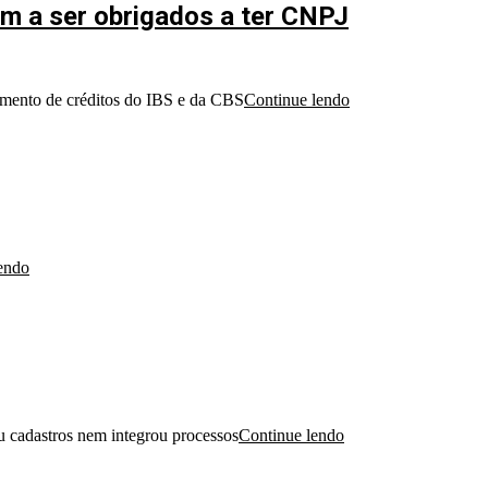
am a ser obrigados a ter CNPJ
tamento de créditos do IBS e da CBS
Continue lendo
endo
ou cadastros nem integrou processos
Continue lendo