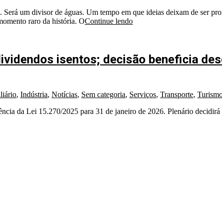
Será um divisor de águas. Um tempo em que ideias deixam de ser prom
momento raro da história. O
Continue lendo
ividendos isentos; decisão beneficia de
liário
,
Indústria
,
Notícias
,
Sem categoria
,
Serviços
,
Transporte
,
Turism
ia da Lei 15.270/2025 para 31 de janeiro de 2026. Plenário decidirá