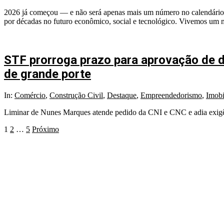
01-
2026 já começou — e não será apenas mais um número no calendário. 
15
por décadas no futuro econômico, social e tecnológico. Vivemos um 
STF prorroga prazo para aprovação de d
de grande porte
2025-
In:
Comércio
,
Construção Civil
,
Destaque
,
Empreendedorismo
,
Imobi
12-
Liminar de Nunes Marques atende pedido da CNI e CNC e adia exigênc
29
Paginação
1
2
…
5
Próximo
de
posts