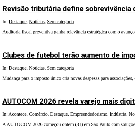
Revisão tributária define sobrevivência
2026-
In:
Destaque
,
Notícias
,
Sem categoria
05-
Auditoria fiscal preventiva ganha relevância estratégica com o avanç
18
Clubes de futebol terão aumento de imp
2026-
In:
Destaque
,
Notícias
,
Sem categoria
05-
Mudança para o imposto único cria novas despesas para associações, e
14
AUTOCOM 2026 revela varejo mais digital
2026-
In:
Acontece
,
Comércio
,
Destaque
,
Empreendedorismo
,
Indústria
,
Not
04-
A AUTOCOM 2026 começou ontem (31) em São Paulo com soluções digitai
01