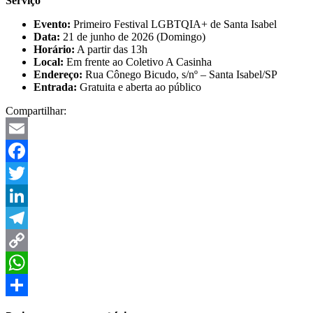
Serviço
Evento:
Primeiro Festival LGBTQIA+ de Santa Isabel
Data:
21 de junho de 2026 (Domingo)
Horário:
A partir das 13h
Local:
Em frente ao Coletivo A Casinha
Endereço:
Rua Cônego Bicudo, s/nº – Santa Isabel/SP
Entrada:
Gratuita e aberta ao público
Compartilhar:
Email
Facebook
Twitter
LinkedIn
Telegram
Copy
Link
WhatsApp
Share