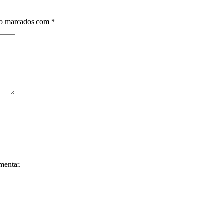
ão marcados com
*
mentar.