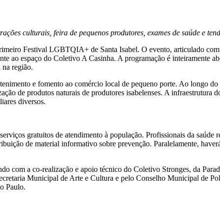
trações culturais, feira de pequenos produtores, exames de saúde e tend
meiro Festival LGBTQIA+ de Santa Isabel. O evento, articulado com su
nte ao espaço do Coletivo A Casinha. A programação é inteiramente aber
 na região.
tretenimento e fomento ao comércio local de pequeno porte. Ao longo do
zação de produtos naturais de produtores isabelenses. A infraestrutura d
liares diversos.
á serviços gratuitos de atendimento à população. Profissionais da saúde 
ibuição de material informativo sobre prevenção. Paralelamente, haverá
ontando com a co-realização e apoio técnico do Coletivo Stronges, da
Secretaria Municipal de Arte e Cultura e pelo Conselho Municipal de Polí
ão Paulo.