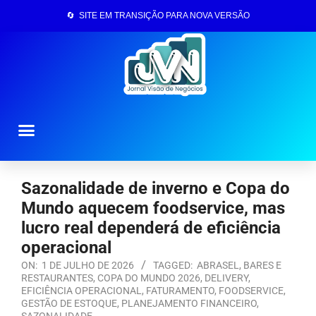
🔄 SITE EM TRANSIÇÃO PARA NOVA VERSÃO
Página Inicial
Sazonalidade de inverno e Copa do
Mundo aquecem foodservice, mas
lucro real dependerá de eficiência
operacional
ON:
1 DE JULHO DE 2026
TAGGED:
ABRASEL
,
BARES E
RESTAURANTES
,
COPA DO MUNDO 2026
,
DELIVERY
,
EFICIÊNCIA OPERACIONAL
,
FATURAMENTO
,
FOODSERVICE
,
GESTÃO DE ESTOQUE
,
PLANEJAMENTO FINANCEIRO
,
SAZONALIDADE