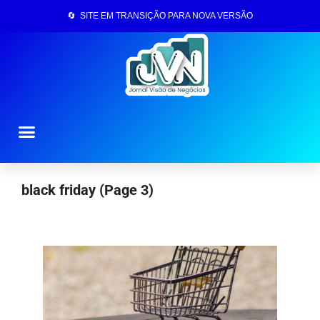
🔄 SITE EM TRANSIÇÃO PARA NOVA VERSÃO
Página Inicial
black friday
(Page 3)